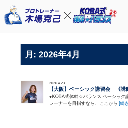
月:
2026年4月
2026.4.23
【大阪】ベーシック講習会 《講師：遠
●KOBA式体幹☆バランス ベーシック
レーナーを目指すなら、ここから
[続き