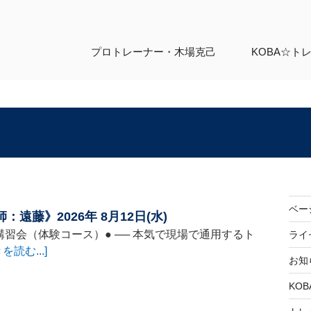
プロトレーナー・
木場克己
KOBA☆ト
ベー
藤》2026年 8月12日(水)
講習会（体験コース）● ── 本気で現場で通用するト
ライ
を読む...]
お知
KOB