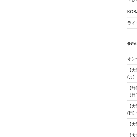
トレ
KOB
ライ
最近
オン
【大
(月)
【静
（日
【大
(日)
【大
【大