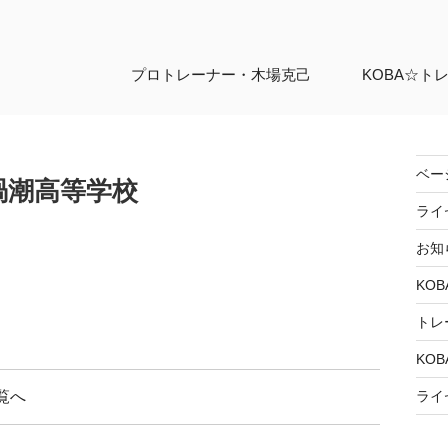
プロトレーナー・
木場克己
KOBA☆ト
ベー
門渦潮高等学校
ライ
お知
KOB
トレ
KOB
覧へ
ライ