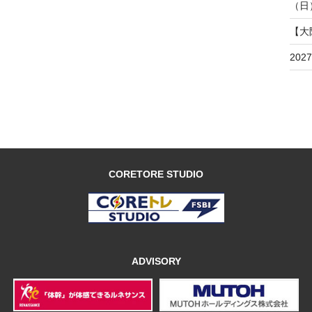
（日
【大
20
CORETORE STUDIO
ADVISORY