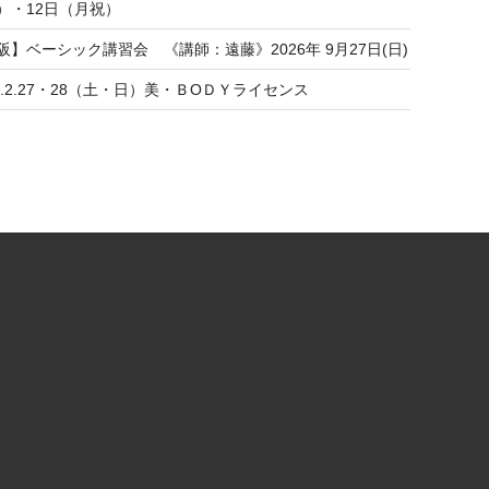
）・12日（月祝）
阪】ベーシック講習会 《講師：遠藤》2026年 9月27日(日)
27.2.27・28（土・日）美・ＢОＤＹライセンス