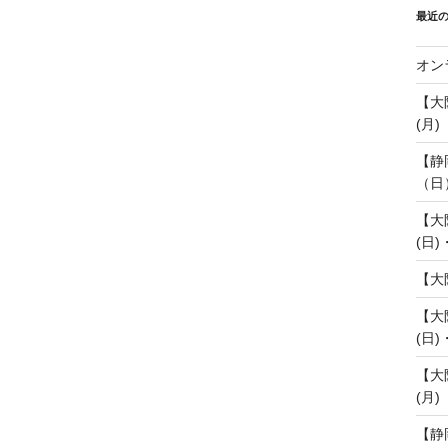
最近
オン
【大
(月)
【静
（日
【大
(日)
【大
【大
(日)
【大
(月)
【静