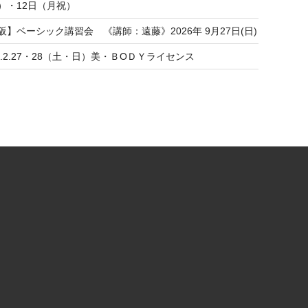
）・12日（月祝）
阪】ベーシック講習会 《講師：遠藤》2026年 9月27日(日)
27.2.27・28（土・日）美・ＢОＤＹライセンス