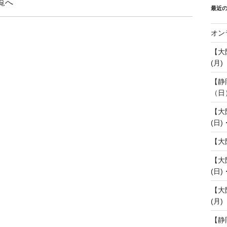
覧へ
最近
オン
【大
(月)
【静
（日
【大
(日)
【大
【大
(日)
【大
(月)
【静