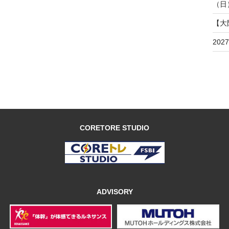
（日
【大
20
CORETORE STUDIO
ADVISORY