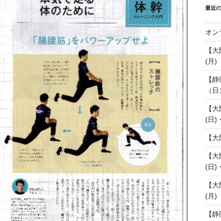
最近
オン
【大
(月)
【静
（日
【大
(日)
【大
【大
(日)
【大
(月)
【静