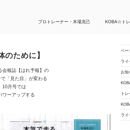
プロトレーナー・
木場克己
KOBA☆ト
ベー
体のために】
ライ
る会報誌【はれ予報】の
お知
分で「見た目」が変わる
KOB
10月号では
トレ
パワーアップする
KOB
ライ