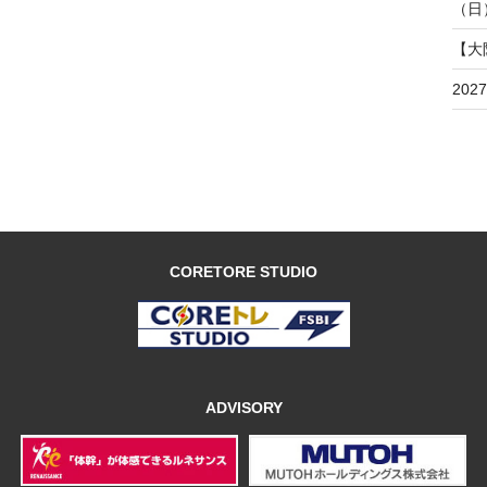
（日
【大
20
CORETORE STUDIO
ADVISORY