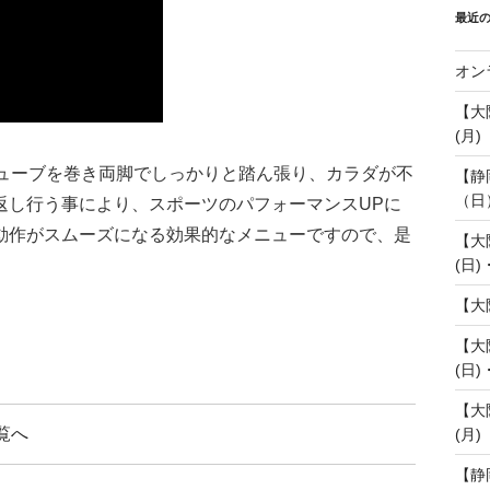
最近
オン
【大
(月)
チューブを巻き両脚でしっかりと踏ん張り、カラダが不
【静
（日
返し行う事により、スポーツのパフォーマンスUPに
動作がスムーズになる効果的なメニューですので、是
【大
(日)
【大
【大
(日)
【大
覧へ
(月)
【静