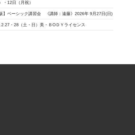
）・12日（月祝）
阪】ベーシック講習会 《講師：遠藤》2026年 9月27日(日)
27.2.27・28（土・日）美・ＢОＤＹライセンス