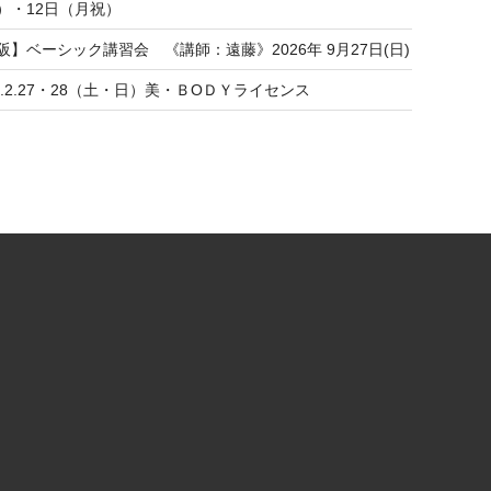
）・12日（月祝）
阪】ベーシック講習会 《講師：遠藤》2026年 9月27日(日)
27.2.27・28（土・日）美・ＢОＤＹライセンス