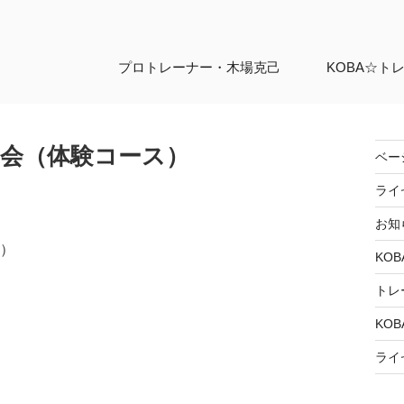
プロトレーナー・
木場克己
KOBA☆ト
講習会（体験コース）
ベー
ライ
お知
間）
KOB
トレ
KOB
ライ