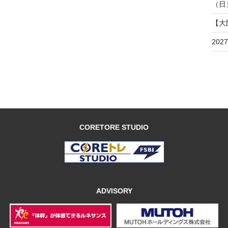
（日
【大
20
CORETORE STUDIO
ADVISORY