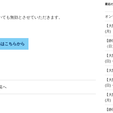
最近
オン
いても無効とさせていただきます。
【大
(月)
【静
みはこちらから
（日
【大
(日)
【大
【大
(日)
覧へ
【大
(月)
【静